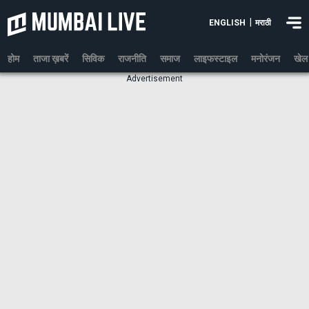
|
ENGLISH
मराठी
होम
ताजा ख़बरें
सिविक
राजनीति
समाज
लाइफस्टाइल
मनोरंजन
खेल
Advertisement