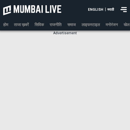
|
ENGLISH
मराठी
होम
ताजा ख़बरें
सिविक
राजनीति
समाज
लाइफस्टाइल
मनोरंजन
खेल
Advertisement