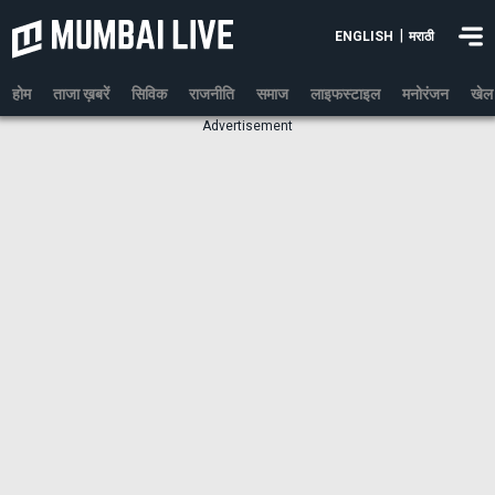
|
ENGLISH
मराठी
होम
ताजा ख़बरें
सिविक
राजनीति
समाज
लाइफस्टाइल
मनोरंजन
खेल
Advertisement