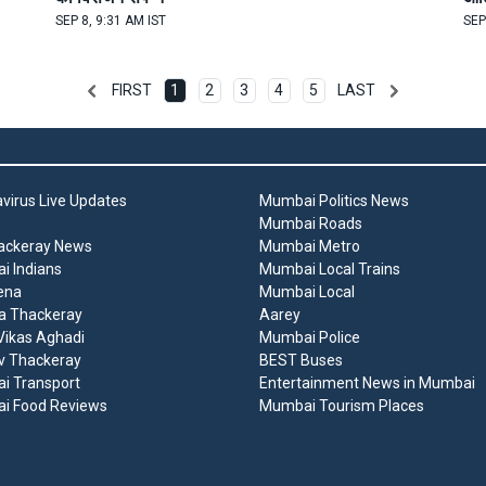
SEP 8, 9:31 AM IST
SEP
FIRST
1
2
3
4
5
LAST
virus Live Updates
Mumbai Politics News
Mumbai Roads
ackeray News
Mumbai Metro
 Indians
Mumbai Local Trains
ena
Mumbai Local
a Thackeray
Aarey
ikas Aghadi
Mumbai Police
v Thackeray
BEST Buses
i Transport
Entertainment News in Mumbai
i Food Reviews
Mumbai Tourism Places