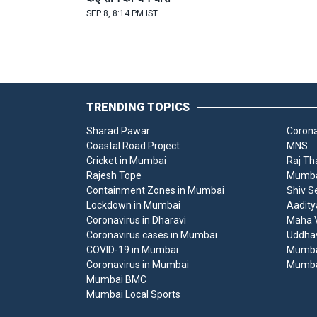
SEP 8, 8:14 PM IST
TRENDING TOPICS
Sharad Pawar
Corona
Coastal Road Project
MNS
Cricket in Mumbai
Raj Th
Rajesh Tope
Mumbai
Containment Zones in Mumbai
Shiv S
Lockdown in Mumbai
Aadity
Coronavirus in Dharavi
Maha V
Coronavirus cases in Mumbai
Uddha
COVID-19 in Mumbai
Mumba
Coronavirus in Mumbai
Mumba
Mumbai BMC
Mumbai Local Sports