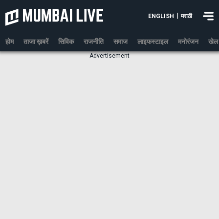
|
ENGLISH
मराठी
होम
ताजा ख़बरें
सिविक
राजनीति
समाज
लाइफस्टाइल
मनोरंजन
खेल
Advertisement