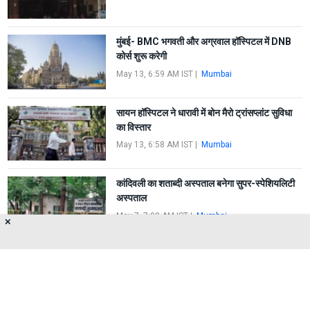
मुंबई- BMC भगवती और अग्रवाल हॉस्पिटल में DNB
कोर्स शुरू करेगी
May 13, 6:59 AM IST
|
Mumbai
सायन हॉस्पिटल ने धारावी में बोन मैरो ट्रांसप्लांट सुविधा
का विस्तार
May 13, 6:58 AM IST
|
Mumbai
कांदिवली का शताब्दी अस्पताल बनेगा सुपर-स्पेशियलिटी
अस्पताल
May 7, 7:00 AM IST
|
Mumbai
✕
FIRST
1
2
3
4
5
LAST
About Us
Privacy Policy
Terms of Use
Feedback
Contact Us