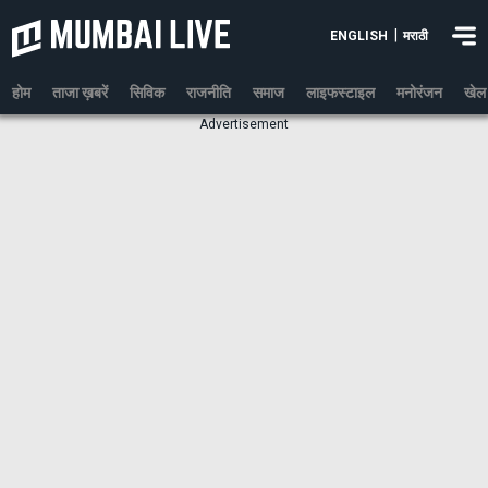
|
ENGLISH
मराठी
होम
ताजा ख़बरें
सिविक
राजनीति
समाज
लाइफस्टाइल
मनोरंजन
खेल
Advertisement