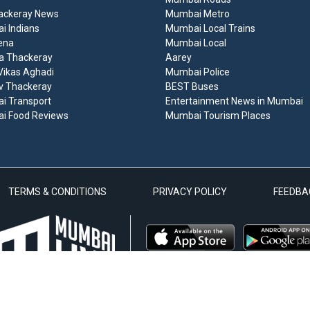
ackeray News
Mumbai Metro
 Indians
Mumbai Local Trains
ena
Mumbai Local
a Thackeray
Aarey
ikas Aghadi
Mumbai Police
v Thackeray
BEST Buses
i Transport
Entertainment News in Mumbai
i Food Reviews
Mumbai Tourism Places
TERMS & CONDITIONS
PRIVACY POLICY
FEEDBA