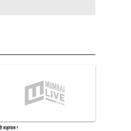
लो वड़ापाव !