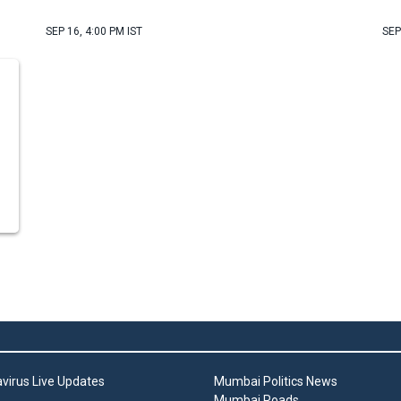
SEP 16, 4:00 PM IST
SEP
virus Live Updates
Mumbai Politics News
Mumbai Roads