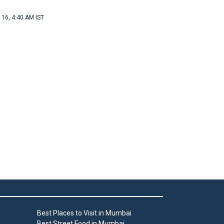
 16, 4:40 AM IST
Best Places to Visit in Mumbai
Best Street Food in Mumbai