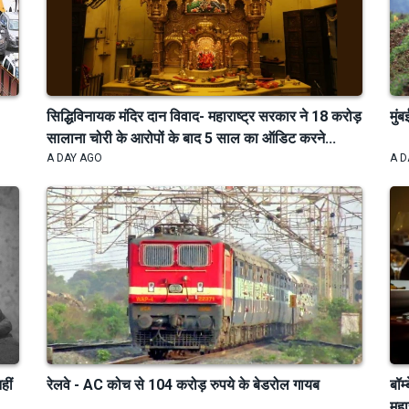
सिद्धिविनायक मंदिर दान विवाद- महाराष्ट्र सरकार ने 18 करोड़
मुंब
सालाना चोरी के आरोपों के बाद 5 साल का ऑडिट करने...
A DAY AGO
A D
हीं
रेलवे - AC कोच से 104 करोड़ रुपये के बेडरोल गायब
बॉम
महा