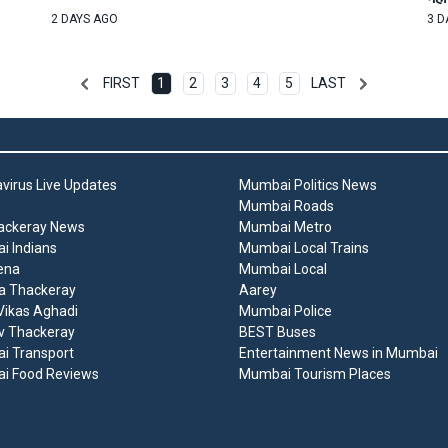
2 DAYS AGO
3 D
FIRST
1
2
3
4
5
LAST
virus Live Updates
Mumbai Politics News
Mumbai Roads
ackeray News
Mumbai Metro
 Indians
Mumbai Local Trains
ena
Mumbai Local
a Thackeray
Aarey
ikas Aghadi
Mumbai Police
v Thackeray
BEST Buses
i Transport
Entertainment News in Mumbai
i Food Reviews
Mumbai Tourism Places