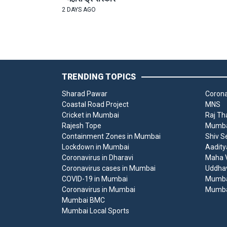
2 DAYS AGO
TRENDING TOPICS
Sharad Pawar
Corona
Coastal Road Project
MNS
Cricket in Mumbai
Raj Th
Rajesh Tope
Mumbai
Containment Zones in Mumbai
Shiv S
Lockdown in Mumbai
Aadity
Coronavirus in Dharavi
Maha V
Coronavirus cases in Mumbai
Uddha
COVID-19 in Mumbai
Mumba
Coronavirus in Mumbai
Mumba
Mumbai BMC
Mumbai Local Sports