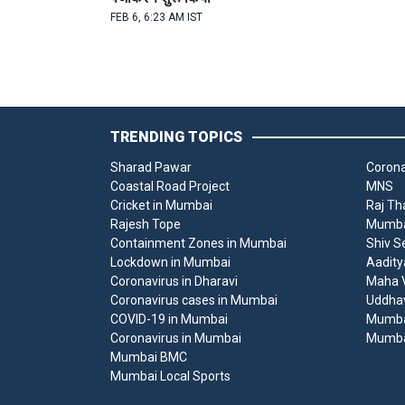
FEB 6, 6:23 AM IST
TRENDING TOPICS
Sharad Pawar
Corona
Coastal Road Project
MNS
Cricket in Mumbai
Raj Th
Rajesh Tope
Mumbai
Containment Zones in Mumbai
Shiv S
Lockdown in Mumbai
Aadity
Coronavirus in Dharavi
Maha V
Coronavirus cases in Mumbai
Uddha
COVID-19 in Mumbai
Mumba
Coronavirus in Mumbai
Mumba
Mumbai BMC
Mumbai Local Sports