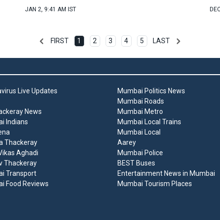
JAN 2, 9:41 AM IST
DEC
FIRST
1
2
3
4
5
LAST
virus Live Updates
Mumbai Politics News
Mumbai Roads
ackeray News
Mumbai Metro
 Indians
Mumbai Local Trains
ena
Mumbai Local
a Thackeray
Aarey
ikas Aghadi
Mumbai Police
v Thackeray
BEST Buses
i Transport
Entertainment News in Mumbai
i Food Reviews
Mumbai Tourism Places