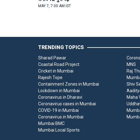
MAY 7, 7:00 AM IST
TRENDING TOPICS
Sharad Pawar
Corona
Coastal Road Project
MNS
Cricket in Mumbai
Raj Th
Rajesh Tope
Mumbai
Containment Zones in Mumbai
Shiv S
Lockdown in Mumbai
Aadity
Coronavirus in Dharavi
Maha V
Coronavirus cases in Mumbai
Uddha
COVID-19 in Mumbai
Mumba
Coronavirus in Mumbai
Mumba
Mumbai BMC
Mumbai Local Sports