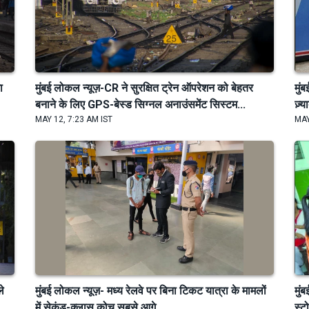
ा
मुंबई लोकल न्यूज़-CR ने सुरक्षित ट्रेन ऑपरेशन को बेहतर
मुं
बनाने के लिए GPS-बेस्ड सिग्नल अनाउंसमेंट सिस्टम...
ज़्
MAY 12, 7:23 AM IST
MAY
ले
मुंबई लोकल न्यूज़- मध्य रेलवे पर बिना टिकट यात्रा के मामलों
मुं
में सेकंड-क्लास कोच सबसे आगे
स्ट