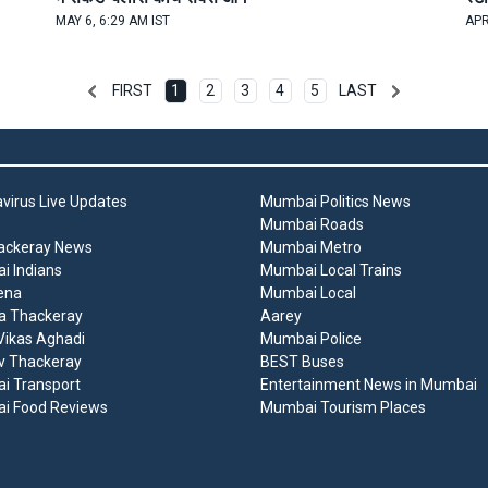
MAY 6, 6:29 AM IST
APR
FIRST
1
2
3
4
5
LAST
virus Live Updates
Mumbai Politics News
Mumbai Roads
ackeray News
Mumbai Metro
 Indians
Mumbai Local Trains
ena
Mumbai Local
a Thackeray
Aarey
ikas Aghadi
Mumbai Police
v Thackeray
BEST Buses
i Transport
Entertainment News in Mumbai
i Food Reviews
Mumbai Tourism Places