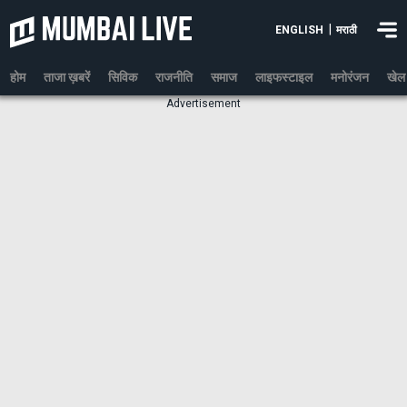
|
ENGLISH
मराठी
होम
ताजा ख़बरें
सिविक
राजनीति
समाज
लाइफस्टाइल
मनोरंजन
खेल
Advertisement