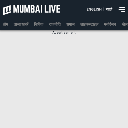
|
ENGLISH
मराठी
होम
ताजा ख़बरें
सिविक
राजनीति
समाज
लाइफस्टाइल
मनोरंजन
खेल
Advertisement