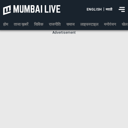
|
ENGLISH
मराठी
होम
ताजा ख़बरें
सिविक
राजनीति
समाज
लाइफस्टाइल
मनोरंजन
खेल
Advertisement