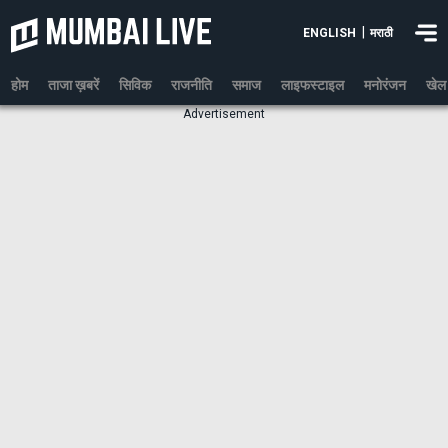
|
ENGLISH
मराठी
होम
ताजा ख़बरें
सिविक
राजनीति
समाज
लाइफस्टाइल
मनोरंजन
खेल
Advertisement