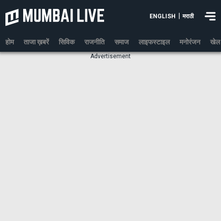
|
ENGLISH
मराठी
होम
ताजा ख़बरें
सिविक
राजनीति
समाज
लाइफस्टाइल
मनोरंजन
खेल
Advertisement