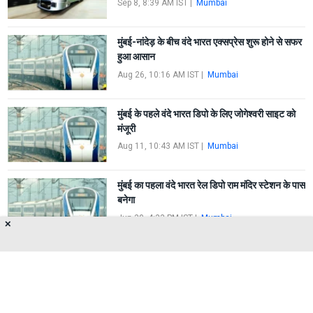
Sep 8, 8:39 AM IST
|
Mumbai
मुंबई-नांदेड़ के बीच वंदे भारत एक्सप्रेस शुरू होने से सफर
हुआ आसान
Aug 26, 10:16 AM IST
|
Mumbai
मुंबई के पहले वंदे भारत डिपो के लिए जोगेश्वरी साइट को
मंजूरी
Aug 11, 10:43 AM IST
|
Mumbai
मुंबई का पहला वंदे भारत रेल डिपो राम मंदिर स्टेशन के पास
बनेगा
Jun 30, 4:33 PM IST
|
Mumbai
✕
FIRST
1
2
3
4
5
LAST
About Us
Privacy Policy
Terms of Use
Feedback
Contact Us