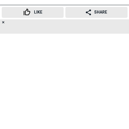
Advertisement
LIKE
SHARE
✕
17
👍
😍
😂
😲
😔
😡
SHARES