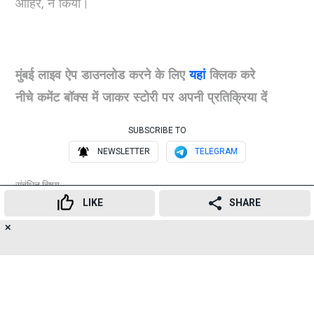
आहिरे, ने किया।
मुंबई लाइव ऐप डाउनलोड करने के लिए
यहां
क्लिक करे
नीचे कमेंट बॉक्स में जाकर स्टोरी पर अपनी प्रतिक्रिया दें
SUBSCRIBE TO
NEWSLETTER
TELEGRAM
संबंधित विषय
LIKE
SHARE
बुध्दपुर्णिमा
चेंबूर
भाईचारा
✕
361
👍
😍
😂
😲
😔
😡
Advertisement
SHARES