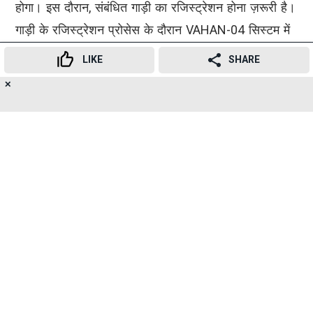
होगा। इस दौरान, संबंधित गाड़ी का रजिस्ट्रेशन होना ज़रूरी है।
गाड़ी के रजिस्ट्रेशन प्रोसेस के दौरान VAHAN-04 सिस्टम में
रिज़र्वेशन रिकॉर्ड होने के बाद संबंधित नंबर एक्टिवेट हो जाएगा।
LIKE
SHARE
✕
20
RTO (मुंबई सेंट्रल) ने कहा कि एप्लीकेशन फॉर्म काउंटर E-11
👍
😍
😂
😲
😔
😡
SHARES
पर उपलब्ध हैं और एप्लीकेंट्स की मदद के लिए वहां अलग से
स्टाफ भी रखा गया है।
Advertisement