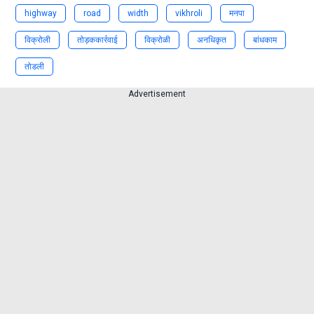
highway
road
width
vikhroli
मनपा
विक्रोली
तोड़ककार्रवाई
विक्रोळी
अनधिकृत
बांधकाम
तोडली
Advertisement