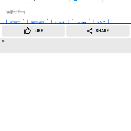
संबंधित विषय
लालबाग
फ्लायअवर
Crack
flyover
BMC
LIKE
SHARE
MMRDA
मुंबई
फ्लायओव्हर
✕
18
👍
😍
😂
😲
😔
😡
Advertisement
SHARES