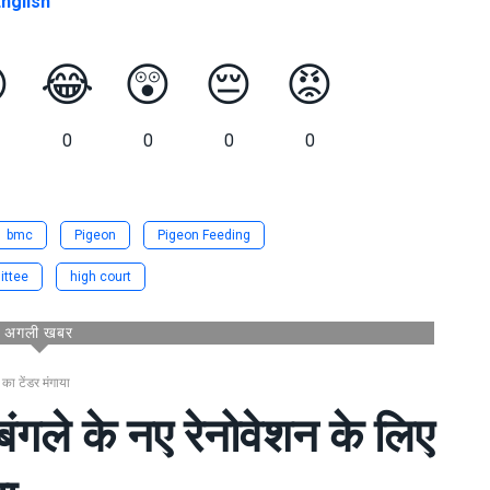
nglish

😂
😲
😔
😡
0
0
0
0
bmc
Pigeon
Pigeon Feeding
ttee
high court
अगली खबर
का टेंडर मंगाया
बंगले के नए रेनोवेशन के लिए