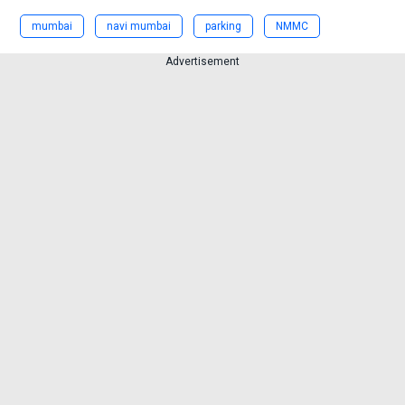
mumbai
navi mumbai
parking
NMMC
Advertisement