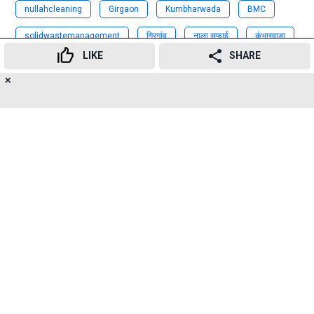
nullahcleaning
Girgaon
Kumbharwada
BMC
solidwastemanagement
गिरगांव
नाला सफाई
कुंभारवाडा
LIKE
SHARE
नाले
कचरा
पालिका
गिरगाव
✕
452
👍
😍
😂
😲
😔
😡
Advertisement
SHARES