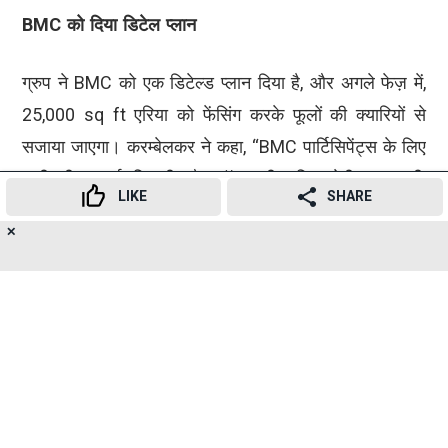
BMC को दिया डिटेल प्लान
ग्रुप ने BMC को एक डिटेल्ड प्लान दिया है, और अगले फेज़ में,
25,000 sq ft एरिया को फेंसिंग करके फूलों की क्यारियों से
सजाया जाएगा। करम्बेलकर ने कहा, “BMC पार्टिसिपेंट्स के लिए
पानी की सप्लाई, बिजली और लॉकर की सुविधा देगी। साथ ही,
LIKE
SHARE
पॉल्यूशन रोकने के लिए, साइड में बेडा उंबर लगाए जाएंगे।”
✕
16
👍
😍
😂
😲
😔
😡
SHARES
यह भी पढ़ें-
ठाणे में गड्ढों की वजह से 18 मौतों पर हाई कोर्ट ने
सरकार को नोटिस जारी किया
SUBSCRIBE TO
NEWSLETTER
TELEGRAM
संबंधित विषय