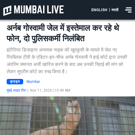
|
ENGLISH
मराठी
अर्नब गोस्वामी जेल में इस्तेमाल कर रहे थे
फोन, दो पुलिसकर्मी निलंबित
इंटीरियर डिजाइनर अन्वयक नाइक की खुदकुशी के मामले में जेल गए
रिपब्लिक टीवी के एडिटर-इन-चीफ अर्नब गोस्वामी ने हाई कोर्ट द्वारा उनकी
अंतरिम जमानत अर्जी खारिज करने के बाद अब उनकी रिहाई की मांग को
लेकर सुप्रीम कोर्ट का रुख किया है।
क्राइम
Mumbai
मुंबई लाइव टीम
|
Nov 11, 2020 | 10:49 AM