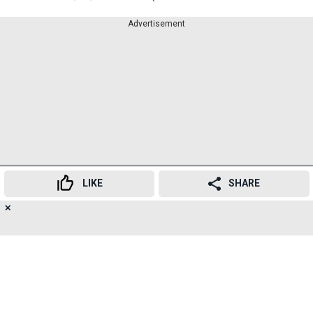
Advertisement
LIKE
SHARE
✕
17
👍
😍
😂
😲
😔
😡
SHARES