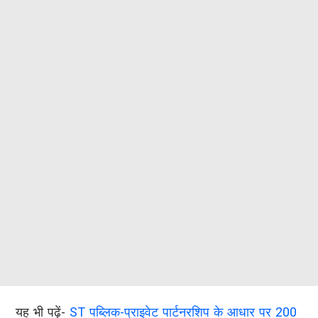
यह भी पढ़ें-
ST पब्लिक-प्राइवेट पार्टनरशिप के आधार पर 200