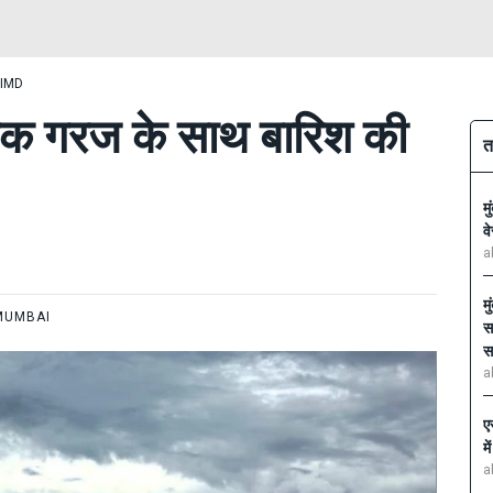
- IMD
ं तक गरज के साथ बारिश की
त
म
व
a
म
MUMBAI
स
स
a
ए
म
a