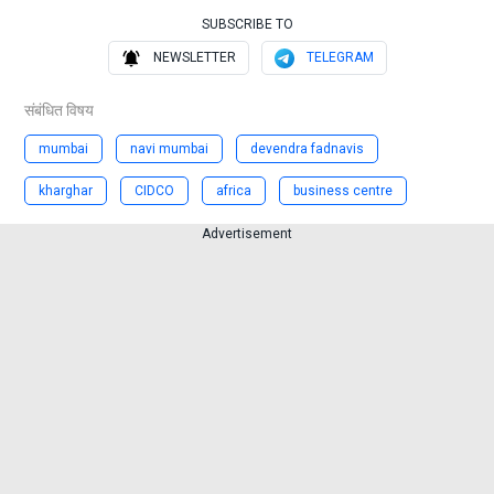
SUBSCRIBE TO
NEWSLETTER
TELEGRAM
संबंधित विषय
mumbai
navi mumbai
devendra fadnavis
kharghar
CIDCO
africa
business centre
Advertisement