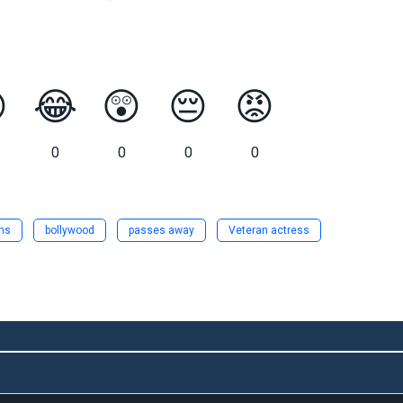

😂
😲
😔
😡
0
0
0
0
lms
bollywood
passes away
Veteran actress