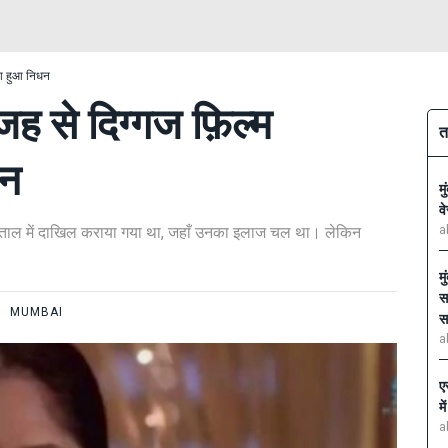
का हुआ निधन
ह से दिग्गज फ़िल्म
त
धन
म
व
स्पताल में दाखिल कराया गया था, जहाँ उनका इलाज चल था। लेकिन
a
म
स
MUMBAI
स
a
ए
म
a