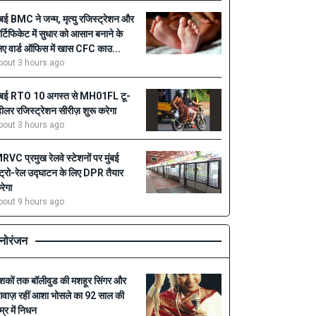
ुंबई BMC ने जन्म, मृत्यु रजिस्ट्रेशन और
र्टिफिकेट में सुधार को आसान बनाने के
िए वार्ड ऑफिस में खास CFC काउ...
bout 3 hours ago
ुंबई RTO 10 अगस्त से MH01FL टू-
्हीलर रजिस्ट्रेशन सीरीज़ शुरू करेगा
bout 3 hours ago
RVC प्रमुख रेलवे स्टेशनों पर मुंबई
ेट्रो-रेल उद्घाटन के लिए DPR तैयार
रेगा
bout 9 hours ago
नोरंजन
शकों तक बॉलीवुड की मशहूर सिंगर और
वाज़ रहीं आशा भोसले का 92 साल की
म्र में निधन