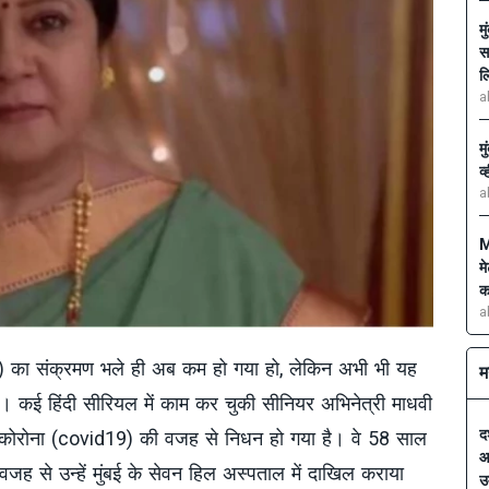
म
स
ल
a
म
व
a
M
म
क
a
 का संक्रमण भले ही अब कम हो गया हो, लेकिन अभी भी यह
म
 है। कई हिंदी सीरियल में काम कर चुकी सीनियर अभिनेत्री माधवी
द
ोरोना (covid19) की वजह से निधन हो गया है। वे 58 साल
आ
जह से उन्हें मुंबई के सेवन हिल अस्पताल में दाखिल कराया
उ