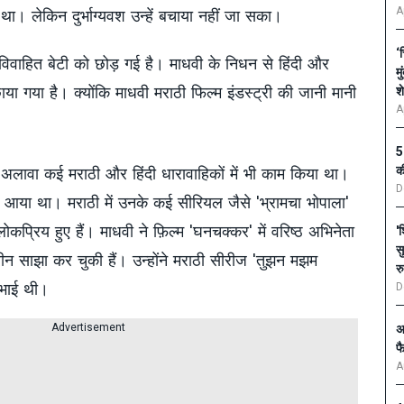
A
। लेकिन दुर्भाग्यवश उन्हें बचाया नहीं जा सका।
‘
वाहित बेटी को छोड़ गई है। माधवी के निधन से हिंदी और
म
 छाया गया है। क्योंकि माधवी मराठी फिल्म इंडस्ट्री की जानी मानी
श
A
5
क
के अलावा कई मराठी और हिंदी धारावाहिकों में भी काम किया था।
D
आया था। मराठी में उनके कई सीरियल जैसे 'भ्रामचा भोपाला'
कप्रिय हुए हैं। माधवी ने फ़िल्म 'घनचक्कर' में वरिष्ठ अभिनेता
'
स
 साझा कर चुकी हैं। उन्होंने मराठी सीरीज 'तुझन मझम
र
िभाई थी।
D
Advertisement
अ
फ
A