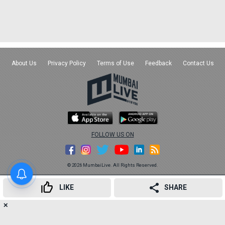
About Us
Privacy Policy
Terms of Use
Feedback
Contact Us
FOLLOW US ON
© 2026 MumbaiLive. All Rights Reserved.
LIKE
SHARE
✕
19
👍
😍
😂
😲
😔
😡
SHARES