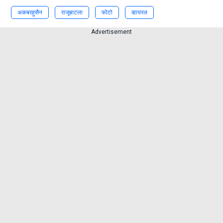
अकबरहुसैन
राजूबाटला
फोटो
व्हायरल
Advertisement