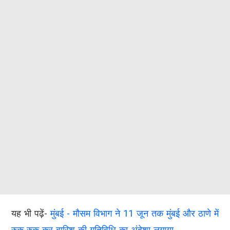
यह भी पढ़ें-
मुंबई - मौसम विभाग ने 11 जून तक मुंबई और ठाणे में
रुक-रुक कर बारिश की गतिविधि का अंदेशा लगाया