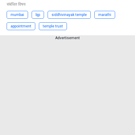
संबंधित विषय
mumbai
bjp
siddhivinayak temple
marathi
appointment
temple trust
Advertisement