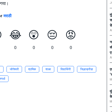
 गया।
J
म
or
मराठी
स
ड
A

😂
😲
😔
😡
न
क
0
0
0
0
ए
A
ए
i
जोगेश्वरी
श्रमिक
शाळा
विद्यार्थिनी
जिल्हाक्रीडा
‘
पर्धा
M
म
क
M