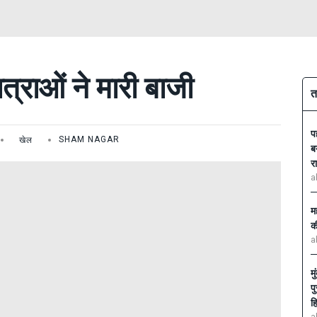
त्राओं ने मारी बाजी
त
प
खेल
SHAM NAGAR
ब
र
a
म
क
a
म
प
ह