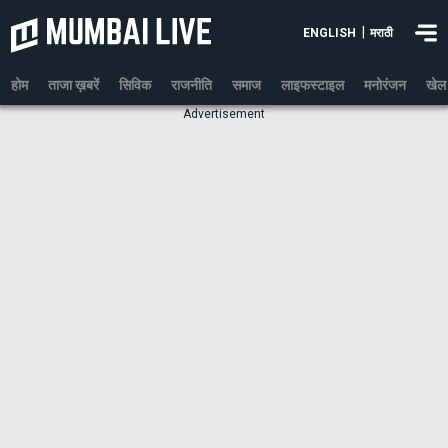
|
ENGLISH
मराठी
होम
ताजा ख़बरें
सिविक
राजनीति
समाज
लाइफस्टाइल
मनोरंजन
खेल
Advertisement