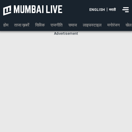
|
ENGLISH
मराठी
होम
ताजा ख़बरें
सिविक
राजनीति
समाज
लाइफस्टाइल
मनोरंजन
खेल
Advertisement