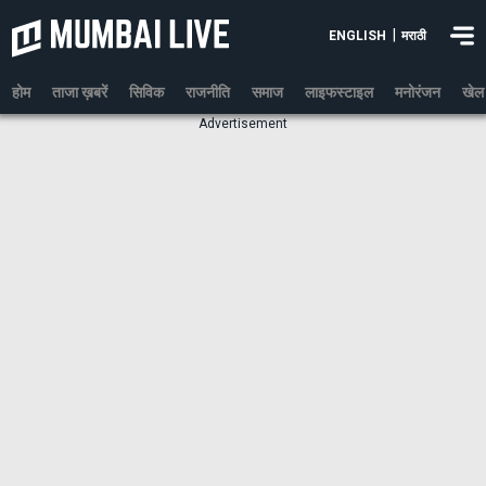
|
ENGLISH
मराठी
होम
ताजा ख़बरें
सिविक
राजनीति
समाज
लाइफस्टाइल
मनोरंजन
खेल
Advertisement