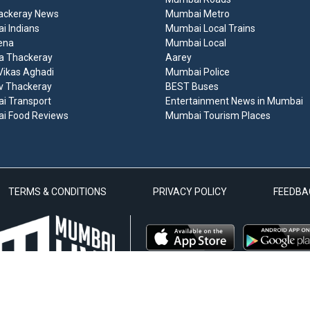
ackeray News
Mumbai Metro
 Indians
Mumbai Local Trains
ena
Mumbai Local
a Thackeray
Aarey
ikas Aghadi
Mumbai Police
v Thackeray
BEST Buses
i Transport
Entertainment News in Mumbai
i Food Reviews
Mumbai Tourism Places
TERMS & CONDITIONS
PRIVACY POLICY
FEEDBA