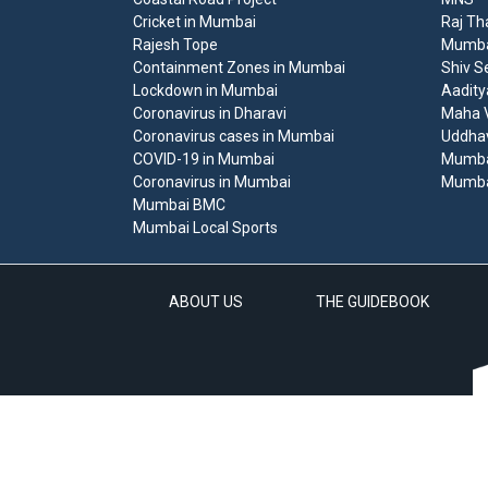
Cricket in Mumbai
Raj Th
Rajesh Tope
Mumbai
Containment Zones in Mumbai
Shiv S
Lockdown in Mumbai
Aadity
Coronavirus in Dharavi
Maha V
Coronavirus cases in Mumbai
Uddha
COVID-19 in Mumbai
Mumba
Coronavirus in Mumbai
Mumba
Mumbai BMC
Mumbai Local Sports
ABOUT US
THE GUIDEBOOK