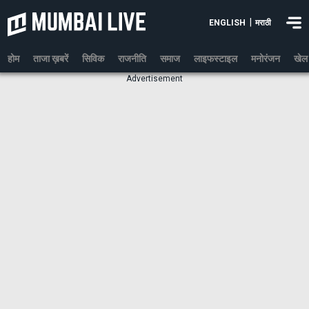
|
ENGLISH
मराठी
होम
ताजा ख़बरें
सिविक
राजनीति
समाज
लाइफस्टाइल
मनोरंजन
खेल
Advertisement