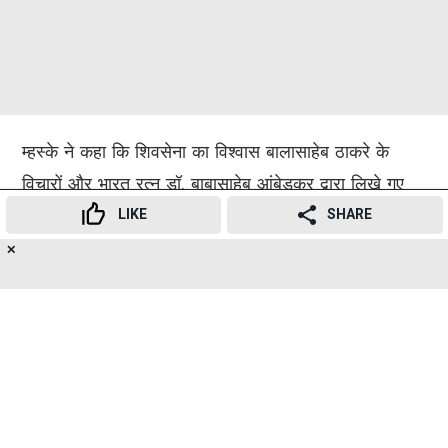
म्हस्के ने कहा कि शिवसेना का विश्वास बालासाहेब ठाकरे के
विचारों और भारत रत्न डॉ. बाबासाहेब आंबेडकर द्वारा लिखे गए
संविधान में है। उन्होंने आरोप लगाया कि उबाठा में बचे हुए नेताओं
LIKE
SHARE
को साथ रखने के लिए संजय राउत लगातार विवादित बयान दे रहे
✕
20
👍
😍
😂
😲
😔
😡
SHARES
हैं।
उन्होंने तंज कसते हुए कहा कि पहले उबाठा को संभालें, उसके
बाद एकनाथ शिंदे पर टिप्पणी करें। उन्होंने यह भी आरोप लगाया
कि उबाठा को कांग्रेस में विलय करने की तैयारी की जा रही है।
म्हस्के ने कहा कि दूसरों को विलेय की सलाह देने वाला उद्धव गुट