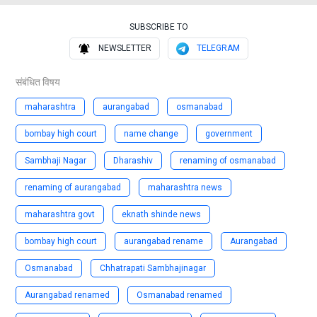
SUBSCRIBE TO
NEWSLETTER
TELEGRAM
संबंधित विषय
maharashtra
aurangabad
osmanabad
bombay high court
name change
government
Sambhaji Nagar
Dharashiv
renaming of osmanabad
renaming of aurangabad
maharashtra news
maharashtra govt
eknath shinde news
bombay high court
aurangabad rename
Aurangabad
Osmanabad
Chhatrapati Sambhajinagar
Aurangabad renamed
Osmanabad renamed