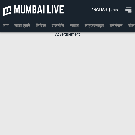
|
ENGLISH
मराठी
होम
ताजा ख़बरें
सिविक
राजनीति
समाज
लाइफस्टाइल
मनोरंजन
खेल
Advertisement