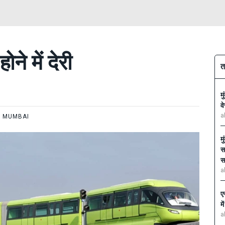
ने में देरी
त
म
व
a
MUMBAI
म
स
स
a
ए
म
a