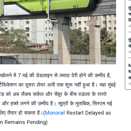
म
स
ल
a
म
व
a
M
म
खोलने में 7 मई की डेडलाइन से ज़्यादा देरी होने की उम्मीद है,
क
a
सर्टिफिकेशन का दूसरा लेयर अभी तक शुरू नहीं हुआ है। महा मुंबई
टेड को अब जैकब सर्कल और चेंबूर के बीच वडाला के रास्ते
छ और हफ़्ते लगने की उम्मीद है। सूत्रों के मुताबिक, सिस्टम मई
ए तैयार हो सकता है।(
Monorail
Restart Delayed as
on Remains Pending)