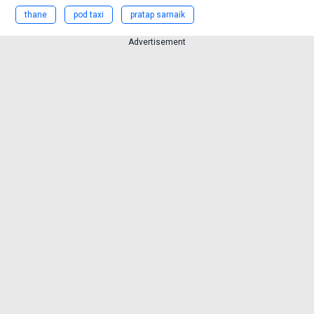
thane
pod taxi
pratap sarnaik
Advertisement