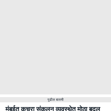
पुढील बातमी
मुंबईत कचरा संकलन व्यवस्थेत मोठा बदल