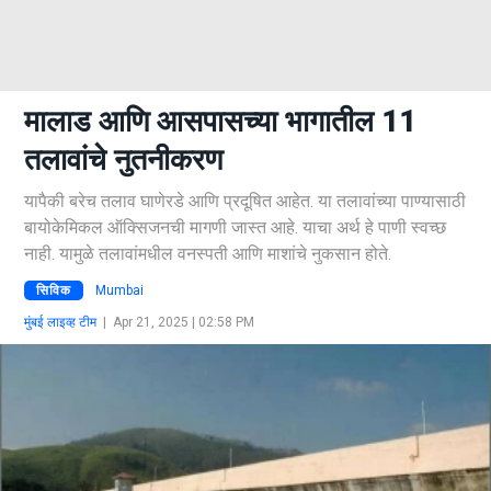
मालाड आणि आसपासच्या भागातील 11
तलावांचे नुतनीकरण
यापैकी बरेच तलाव घाणेरडे आणि प्रदूषित आहेत. या तलावांच्या पाण्यासाठी
बायोकेमिकल ऑक्सिजनची मागणी जास्त आहे. याचा अर्थ हे पाणी स्वच्छ
नाही. यामुळे तलावांमधील वनस्पती आणि माशांचे नुकसान होते.
सिविक
Mumbai
मुंबई लाइव्ह टीम
|
Apr 21, 2025 | 02:58 PM