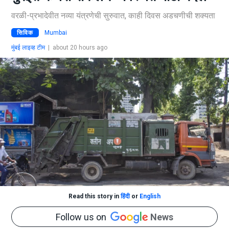
वरळी-प्रभादेवीत नव्या यंत्रणेची सुरुवात, काही दिवस अडचणीची शक्यता
सिविक
Mumbai
मुंबई लाइव्ह टीम
|
about 20 hours ago
Read this story in
हिंदी
or
English
Follow us on
News