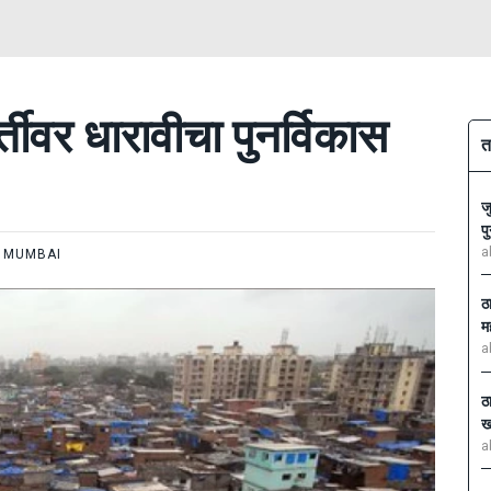
र्तीवर धारावीचा पुनर्विकास
त
ज
प
a
MUMBAI
ठ
म
a
ठ
ख
a