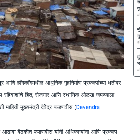
ख
य
a
म
न
a
म
भ
a
पूर आणि हाँगकाँगमधील आधुनिक गृहनिर्माण प्रकल्पांच्या धर्तीवर
तील रहिवाशांचे हित, रोजगार आणि स्थानिक ओळख जपण्याला
शी माहिती मुख्यमंत्री देवेंद्र फडणवीस (
Devendra
ल्या आढावा बैठकीत फडणवीस यांनी अधिकाऱ्यांना आणि प्रकल्प