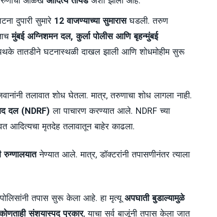
ृत तरुणाची ओळख
आदित्य तायडे
अशी झाली आहे.
घटना दुपारी सुमारे
12 वाजण्याच्या सुमारास
घडली. तरुण
ळताच
मुंबई अग्निशमन दल, कुर्ला पोलीस आणि बृहन्मुंबई
पथके तातडीने घटनास्थळी दाखल झाली आणि शोधमोहीम सुरू
जवानांनी तलावात शोध घेतला. मात्र, तरुणाचा शोध लागला नाही.
तिसाद दल (NDRF)
ला पाचारण करण्यात आले. NDRF च्या
वत आदित्यचा मृतदेह तलावातून बाहेर काढला.
 रुग्णालयात
नेण्यात आले. मात्र, डॉक्टरांनी तपासणीनंतर त्याला
 पोलिसांनी तपास सुरू केला आहे. हा मृत्यू
अपघाती बुडाल्यामुळे
कोणताही संशयास्पद प्रकार
, याचा सर्व बाजूंनी तपास केला जात