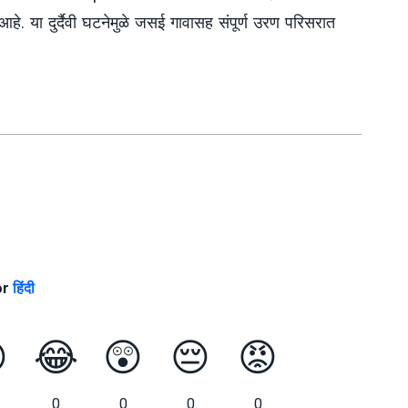
हे. या दुर्दैवी घटनेमुळे जसई गावासह संपूर्ण उरण परिसरात
or
हिंदी

😂
😲
😔
😡
0
0
0
0