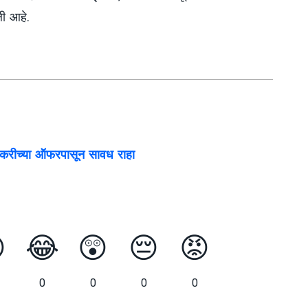
ली आहे.
करीच्या ऑफरपासून सावध राहा

😂
😲
😔
😡
0
0
0
0