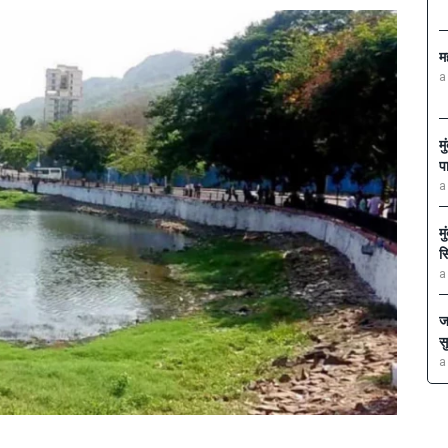
म
a
म
प
a
म
स
a
ज
स
a