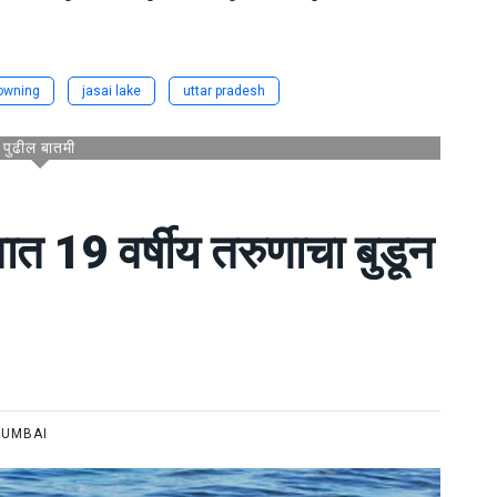
owning
jasai lake
uttar pradesh
पुढील बातमी
ात 19 वर्षीय तरुणाचा बुडून
UMBAI