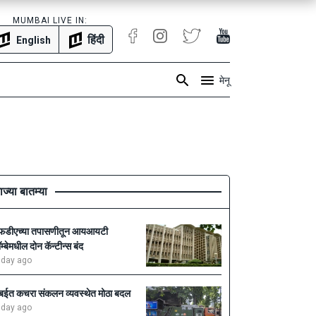
MUMBAI LIVE IN:
हिंदी
English
मेनू
ाज्या बातम्या
फडीएच्या तपासणीतून आयआयटी
ॉम्बेमधील दोन कॅन्टीन्स बंद
 day ago
ुंबईत कचरा संकलन व्यवस्थेत मोठा बदल
 day ago