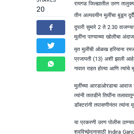
SHARES
रायगड जिल्ह्यातील उरण तालुक
20
तीन अल्पवयीन मुलींचा बुडून दुर
दुपारी सुमारे 2 ते 2.30 वाजण्य
मुलींना पाण्याच्या खोलीचा अंदा
मृत मुलींची ओळख हरियाना रमज
प्रजापती (13) अशी झाली आहे.
गावात राहत होत्या आणि त्यांचे म
मुलींच्या आरडाओरडाचा आवाज 
त्यांनी तातडीने तिघींना तलावात
डॉक्टरांनी तपासणीनंतर त्यांना म
या प्रकरणी उरण पोलीस ठाण्यात
शवविच्छेदनासाठी Indira Gand