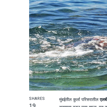
SHARES
मुंबईतील कुर्ला परिसरातील
एलबी
19