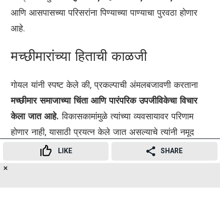
आणि आसपासच्या परिसरांना पिण्याच्या पाण्याचा पुरवठा होणार
आहे.
मच्छीमारांच्या हिताची काळजी
गोयल यांनी स्पष्ट केले की, प्रकल्पाची अंमलबजावणी करताना
मच्छीमार समाजाच्या चिंता आणि पारंपरिक उपजीविकेचा विचार
केला जात आहे.
विकासकामांमुळे त्यांच्या व्यवसायावर परिणाम
होणार नाही, यासाठी प्रयत्न केले जात असल्याचे त्यांनी नमूद
केले.
LIKE
SHARE
✕
मुंबईला मोठी पायाभूत सुविधा
18
👍
😍
😂
😲
😔
😡
SHARES
मुंबई कोस्टल रोड, डिसॅलिनेशन प्रकल्प, माध-वर्सोवा पूल आणि
इतर कनेक्टिव्हिटी प्रकल्प हे मुंबईतील वाहतूक सुधारणा, वाहतूक