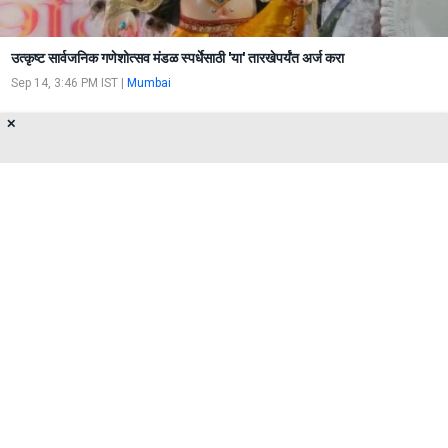
उत्कृष्ट सार्वजनिक गणेशोत्सव मंडळ स्पर्धेसाठी 'या' तारखेपर्यंत अर्ज करा
Sep 14, 3:46 PM IST
|
Mumbai
✕
लालबागचा राजाला नवसाला पावणारा बाप्पा का म्हणतात?
जाणून घ्या कथा
Aug 31, 4:00 PM IST
|
Mumbai
About Us
Privacy Policy
Terms of Use
Feedback
Contact Us
FOLLOW US ON