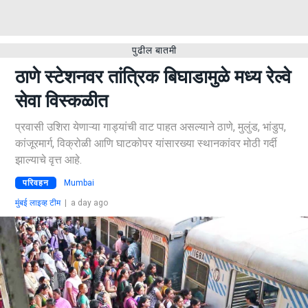
पुढील बातमी
ठाणे स्टेशनवर तांत्रिक बिघाडामुळे मध्य रेल्वे
सेवा विस्कळीत
प्रवासी उशिरा येणाऱ्या गाड्यांची वाट पाहत असल्याने ठाणे, मुलुंड, भांडुप,
कांजूरमार्ग, विक्रोळी आणि घाटकोपर यांसारख्या स्थानकांवर मोठी गर्दी
झाल्याचे वृत्त आहे.
परिवहन
Mumbai
मुंबई लाइव्ह टीम
|
a day ago