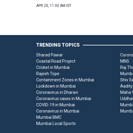
APR 20, 11:00 AM IST
TRENDING TOPICS
Sharad Pawar
Corona
Coastal Road Project
MNS
Cricket in Mumbai
Raj Th
Rajesh Tope
Mumbai
Containment Zones in Mumbai
Shiv S
Lockdown in Mumbai
Aadity
Coronavirus in Dharavi
Maha V
Coronavirus cases in Mumbai
Uddha
COVID-19 in Mumbai
Mumba
Coronavirus in Mumbai
Mumba
Mumbai BMC
Mumbai Local Sports