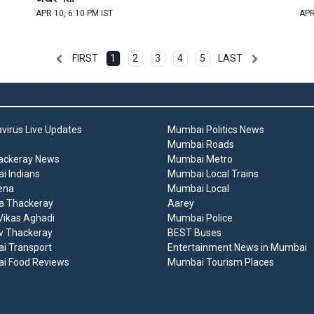
APR 10, 6:10 PM IST
APR
FIRST
1
2
3
4
5
LAST
virus Live Updates
Mumbai Politics News
Mumbai Roads
ackeray News
Mumbai Metro
 Indians
Mumbai Local Trains
ena
Mumbai Local
a Thackeray
Aarey
ikas Aghadi
Mumbai Police
v Thackeray
BEST Buses
i Transport
Entertainment News in Mumbai
i Food Reviews
Mumbai Tourism Places