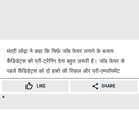
मंत्री लोढ़ा ने कहा कि सिर्फ़ जॉब फेयर लगाने के बजाय
कैंडिडेट्स को प्री-ट्रेनिंग देना बहुत ज़रूरी है। जॉब फेयर से
पहले कैंडिडेट्स को दो हफ़्ते की स्किल और प्री-एम्प्लॉयमेंट
ट्रेनिंग दी जानी चाहिए। अगर कैंडिडेट्स को सही गाइडेंस और
LIKE
SHARE
ट्रेनिंग मिले, तो मेलों में सिलेक्शन रेट काफ़ी बढ़ जाएगा। इस
✕
16
पहल की प्लानिंग और इम्प्लीमेंटेशन के लिए संबंधित डिपार्टमेंट्स
👍
😍
😂
😲
😔
😡
SHARES
और रीजनल कोऑर्डिनेशन कमेटी के अधिकारियों को मिलकर
काम करने के निर्देश दिए गए हैं। आइए, कोऑर्डिनेशन कमेटी और
डिपार्टमेंटल अधिकारियों की जॉइंट मीटिंग करके मेलों को सफल