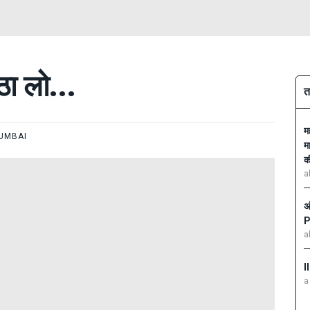
ठा लो...
त
म
UMBAI
म
क
a
अ
P
a
I
a