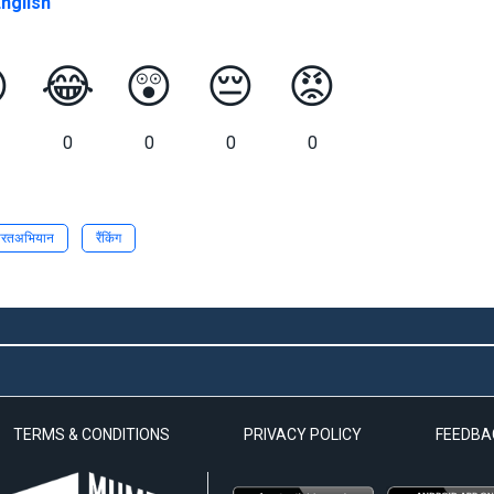
nglish

😂
😲
😔
😡
0
0
0
0
भारतअभियान
रैंकिंग
TERMS & CONDITIONS
PRIVACY POLICY
FEEDBA