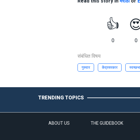
Read this story in
मराठी
or
E
👍

0
0
संबंधित विषय
गुरुवार
केंद्रसरकार
स्वच्छ
TRENDING TOPICS
ABOUT US
THE GUIDEBOOK